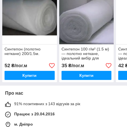
Синтепон (полотно
Синтепон 100 г/м² (1.5 м)
Синт
неткане) 200/1.5м.
— полотно неткане,
— по
ідеальний вибір для
ідеа
десезонних куток, вітровок
та т
52
35
42
₴/пог.м
₴/пог.м
₴
та легких жилетів.
осін
Купити
Купити
Про нас
91% позитивних з 143 відгуків за рік
Працює з 20.04.2016
м. Дніпро