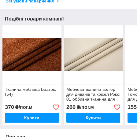
Всі умови повернення
Подібні товари компанії
Тканина меблева Беатріс
Меблева тканина велюр
Мебл
(54)
для диванів та крісел Роккі
Токі
01 оббивна тканина для
для 
перетяжки меблів
мебл
370
260
155
₴/пог.м
₴/пог.м
Купити
Купити
Про нас