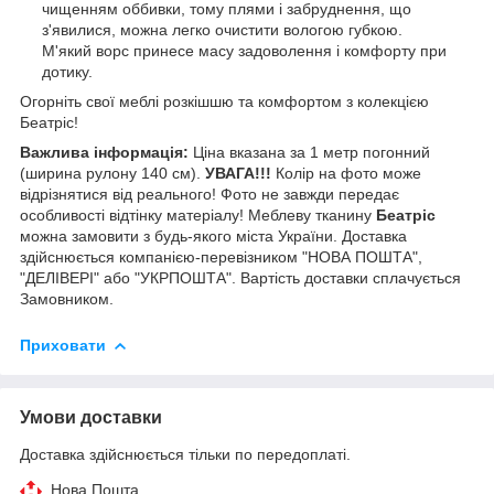
чищенням оббивки, тому плями і забруднення, що
з'явилися, можна легко очистити вологою губкою.
М'який ворс принесе масу задоволення і комфорту при
дотику.
Огорніть свої меблі розкішшю та комфортом з колекцією
Беатріс!
Важлива інформація:
Ціна вказана за 1 метр погонний
(ширина рулону 140 см).
УВАГА!!!
Колір на фото може
відрізнятися від реального! Фото не завжди передає
особливості відтінку матеріалу! Меблеву тканину
Беатріс
можна замовити з будь-якого міста України. Доставка
здійснюється компанією-перевізником "НОВА ПОШТА",
"ДЕЛІВЕРІ" або "УКРПОШТА". Вартість доставки сплачується
Замовником.
Приховати
Умови доставки
Доставка здійснюється тільки по передоплаті.
Нова Пошта