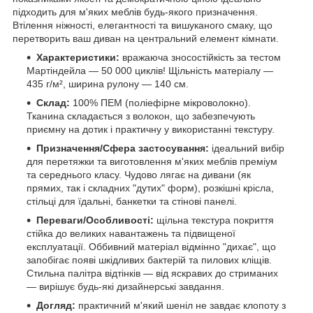
підходить для м'яких меблів будь-якого призначення.
Втілення ніжності, елегантності та вишуканого смаку, що
перетворить ваш диван на центральний елемент кімнати.
Характеристики:
вражаюча зносостійкість за тестом
Мартіндейла — 50 000 циклів! Щільність матеріалу —
435 г/м², ширина рулону — 140 см.
Склад:
100% ПЕМ (поліефірне мікроволокно).
Тканина складається з волокон, що забезпечують
приємну на дотик і практичну у використанні текстуру.
Призначення/Сфера застосування:
ідеальний вибір
для перетяжки та виготовлення м'яких меблів преміум
та середнього класу. Чудово лягає на дивани (як
прямих, так і складних "дутих" форм), розкішні крісла,
стільці для їдальні, банкетки та стінові панелі.
Переваги/Особливості:
щільна текстура покриття
стійка до великих навантажень та підвищеної
експлуатації. Оббивний матеріал відмінно "дихає", що
запобігає появі шкідливих бактерій та пилових кліщів.
Стильна палітра відтінків — від яскравих до стриманих
— вирішує будь-які дизайнерські завдання.
Догляд:
практичний м'який шеніл не завдає клопоту з