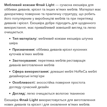
Меблевий кожзам Флай Light
— сучасна екошкіра для
оббивки диванів, крісел та інших м’яких меблів. Матеріал має
декоративну поверхню та практичну структуру, що робить
його популярним у виробництві меблів та при перетяжці
диванів і крісел. Екошкіра добре підходить для щоденного
використання, має привабливий зовнішній вигляд та легко
очищається.
Тип матеріалу:
меблевий кожзам екошкіра штучна
шкіра
Призначення:
оббивка диванів крісел кухонних
куточків м’яких меблів
Застосування:
перетяжка меблів реставрація
диванів виготовлення меблів
Сфера використання:
домашні меблі HoReCa меблі
дизайнерські інтер’єри
Особливості:
зносостійка поверхня простота
догляду сучасний дизайн
Догляд:
легко очищається вологою тканиною
Екошкіра
Флай Light
використовується для виготовлення
нових диванів та крісел і для оновлення м’яких меблів.