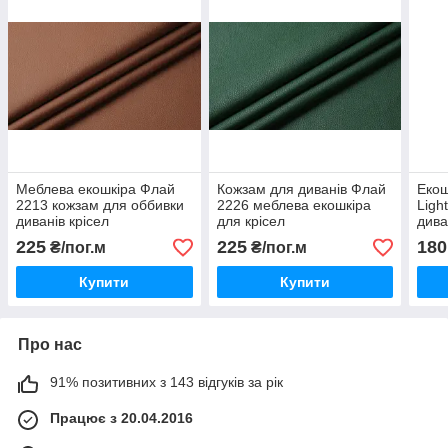
Меблева екошкіра Флай
Кожзам для диванів Флай
Екош
2213 кожзам для оббивки
2226 меблева екошкіра
Ligh
диванів крісел
для крісел
дива
225
225
180
₴/пог.м
₴/пог.м
Купити
Купити
Про нас
91% позитивних з 143 відгуків за рік
Працює з 20.04.2016