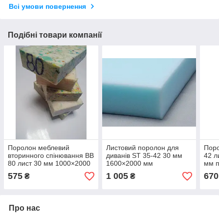
Всі умови повернення
Подібні товари компанії
Поролон меблевий
Листовий поролон для
Поро
вторинного спінювання ВВ
диванів ST 35-42 30 мм
42 л
80 лист 30 мм 1000×2000
1600×2000 мм
мм п
мм
пінополіуретан
575
1 005
670
₴
₴
Про нас