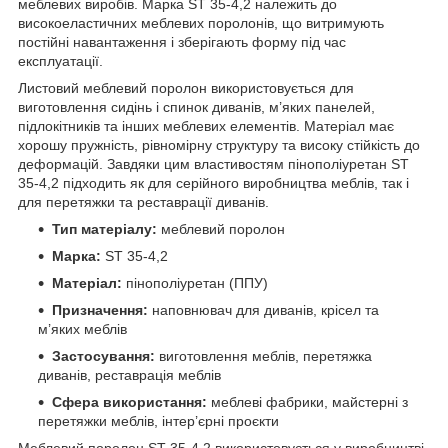
меблевих виробів. Марка ST 35-4,2 належить до
високоеластичних меблевих поролонів, що витримують
постійні навантаження і зберігають форму під час
експлуатації.
Листовий меблевий поролон використовується для
виготовлення сидінь і спинок диванів, м’яких панелей,
підлокітників та інших меблевих елементів. Матеріал має
хорошу пружність, рівномірну структуру та високу стійкість до
деформацій. Завдяки цим властивостям пінополіуретан ST
35-4,2 підходить як для серійного виробництва меблів, так і
для перетяжки та реставрації диванів.
Тип матеріалу:
меблевий поролон
Марка:
ST 35-4,2
Матеріал:
пінополіуретан (ППУ)
Призначення:
наповнювач для диванів, крісел та
м’яких меблів
Застосування:
виготовлення меблів, перетяжка
диванів, реставрація меблів
Сфера використання:
меблеві фабрики, майстерні з
перетяжки меблів, інтер’єрні проєкти
Меблевий поролон ST 35-4,2 використовується у виробництві