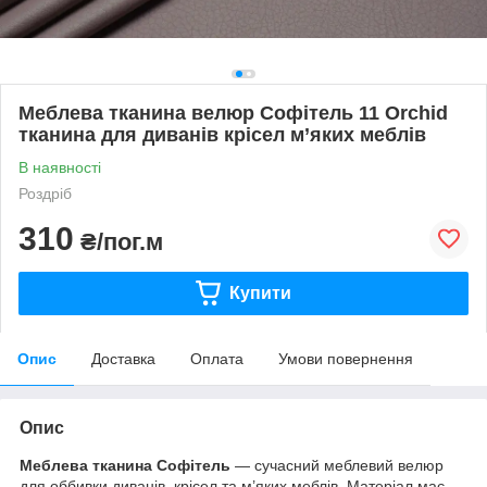
Меблева тканина велюр Софітель 11 Orchid
тканина для диванів крісел м’яких меблів
В наявності
Роздріб
310
₴/пог.м
Купити
Опис
Доставка
Оплата
Умови повернення
Опис
Меблева тканина Софітель
— сучасний меблевий велюр
для оббивки диванів, крісел та м’яких меблів. Матеріал має