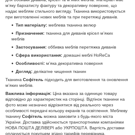
м’яку бархатисту фактуру та декоративну поверхню, що
надає меблям стильного вигляду. Тканина використовується
при виготовленні нових меблів та при перетяжці диванів.
Тип матеріалу:
меблева тканина велюр
Призначення:
тканина для диванів крісел м’яких
меблів
Застосування:
оббивка меблів перетяжка диванів
Сфера використання:
домашні меблі HoReCa
Особливості:
м’яка декоративна поверхня
Догляд:
делікатне чищення тканин
Тканина
Софітель
підходить для виготовлення та оновлення
м’яких меблів.
Важлива інформація:
Ціна вказана за одиницю товару
відповідно до характеристик на сторінці. Відтінок тканини на
фото може незначно відрізнятися від реального через
особливості передачі кольору екранів та освітлення. Меблеву
тканину
Софітель
можна замовити з будь-якого міста
України. Доставка здійснюється транспортними компаніями
НОВА ПОШТА ДЕЛІВЕРІ або УКРПОШТА. Вартість доставки
оплачується покупцем згідно тарифів перевізника.