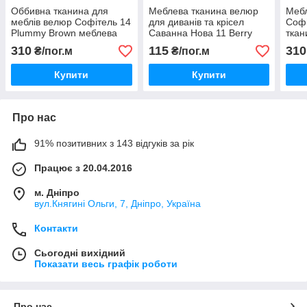
Оббивна тканина для
Меблева тканина велюр
Мебл
меблів велюр Софітель 14
для диванів та крісел
Софі
Plummy Brown меблева
Саванна Нова 11 Berry
ткан
тканина для диванів
меблева тканина для
кріс
310
115
310
₴/пог.м
₴/пог.м
крісел
м’яких меблів
Купити
Купити
Про нас
91% позитивних з 143 відгуків за рік
Працює з 20.04.2016
м. Дніпро
вул.Княгині Ольги, 7, Дніпро, Україна
Контакти
Сьогодні вихідний
Показати весь графік роботи
Про нас