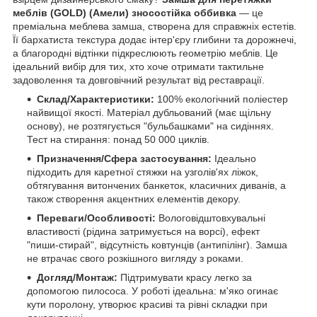
меблів (GOLD) (Амели) зносостійка оббивка
— це
преміальна меблева замша, створена для справжніх естетів.
Її бархатиста текстура додає інтер'єру глибини та дорожнечі,
а благородні відтінки підкреслюють геометрію меблів. Це
ідеальний вибір для тих, хто хоче отримати тактильне
задоволення та довговічний результат від реставрації.
Склад/Характеристики:
100% екологічний поліестер
найвищої якості. Матеріал дубльований (має щільну
основу), не розтягується "бульбашками" на сидіннях.
Тест на стирання: понад 50 000 циклів.
Призначення/Сфера застосування:
Ідеально
підходить для каретної стяжки на узголів'ях ліжок,
обтягування витончених банкеток, класичних диванів, а
також створення акцентних елементів декору.
Переваги/Особливості:
Вологовідштовхувальні
властивості (рідина затримується на ворсі), ефект
"пиши-стирай", відсутність ковтунців (антипілінг). Замша
не втрачає свого розкішного вигляду з роками.
Догляд/Монтаж:
Підтримувати красу легко за
допомогою пилососа. У роботі ідеальна: м'яко огинає
кути поролону, утворює красиві та рівні складки при