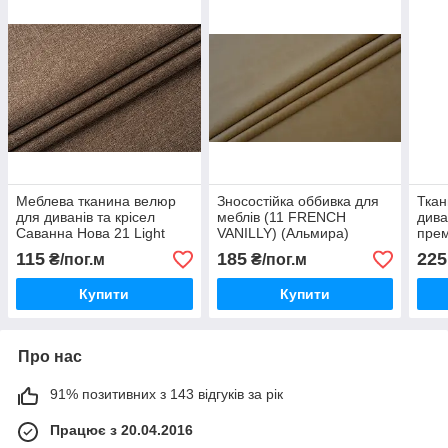
Меблева тканина велюр
Зносостійка оббивка для
Ткан
для диванів та крісел
меблів (11 FRENCH
дива
Саванна Нова 21 Light
VANILLY) (Альмира)
пре
Gold тканина для оббивки
велюр
115
185
225
₴/пог.м
₴/пог.м
меблів
Купити
Купити
Про нас
91% позитивних з 143 відгуків за рік
Працює з 20.04.2016