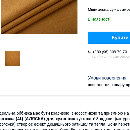
Мінімальна сума замов
В наявності
Купити
+380 (96) 308-79-70
приймання замовле
повернення товару п
деальна оббивка має бути красивою, зносостійкою та приємною на 
огожка (41) (АЛЯСКА) для кухонних куточків
! Завдяки фактурн
рогожка) створює ефект домашнього затишку та тепла. Вона перетв
тильним акцентом вашого інтер'єру. Висока щільність гарантує, що