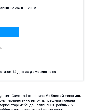
лення на сайті — 200 ₴
нь
ротягом 14 днів
за домовленістю
дотик. Саме такі якості має
Меблевий текстиль
ому переплетенню ниток, ця меблева тканина
орює старі меблі до невпізнання, роблячи їх
 оббивка витримає активні повсякденні