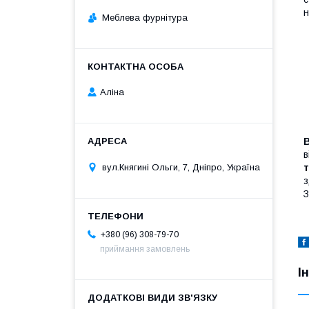
н
Меблева фурнітура
Аліна
в
т
вул.Княгині Ольги, 7, Дніпро, Україна
з
З
+380 (96) 308-79-70
приймання замовлень
І