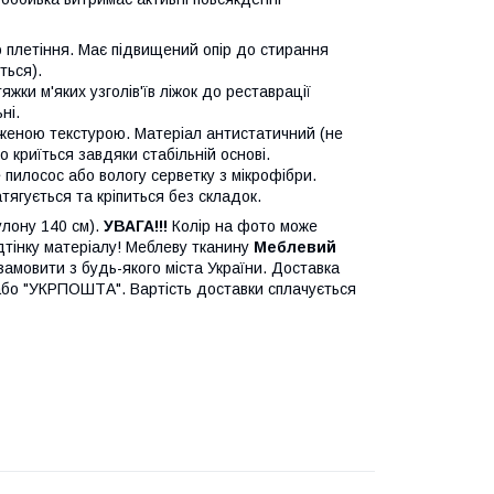
 плетіння. Має підвищений опір до стирання
ться).
жки м'яких узголів'їв ліжок до реставрації
ні.
аженою текстурою. Матеріал антистатичний (не
о криїться завдяки стабільній основі.
пилосос або вологу серветку з мікрофібри.
тягується та кріпиться без складок.
улону 140 см).
УВАГА!!!
Колір на фото може
дтінку матеріалу! Меблеву тканину
Меблевий
амовити з будь-якого міста України. Доставка
бо "УКРПОШТА". Вартість доставки сплачується