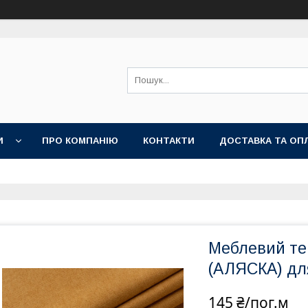
И
ПРО КОМПАНІЮ
КОНТАКТИ
ДОСТАВКА ТА ОП
Меблевий тек
(АЛЯСКА) для
145 ₴/пог.м