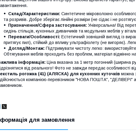
авантаження.
Склад/Характеристики:
Синтетичне мікроволокно особливого
та розривів. Добре зберігає лінійні розміри (не сідає і не розтягує
Призначення/Сфера застосування:
Універсальна! Від перетя
сидінь стільців, кухонных диванчиків та модульних меблів у віталь
Переваги/Особливості:
Естетичний зовнішній вигляд із вир
притягує пил), стійкий до впливу ультрафіолету (не вигоряє). Легк
Догляд/Монтаж:
Підтримувати чистоту легко: використовуйте 
Обтягування меблів проходить без проблем, матеріал відмінно на
Важлива інформація:
Ціна вказана за 1 метр погонний (ширина р
ідрізнятися від реального! Фото не завжди передає особливості ві
екстиль рогожка (41) (АЛЯСКА) для кухонних куточків
можна з
дійснюється компанією-перевізником "НОВА ПОШТА", "ДЕЛІВЕРІ" а
амовником.
нформація для замовлення