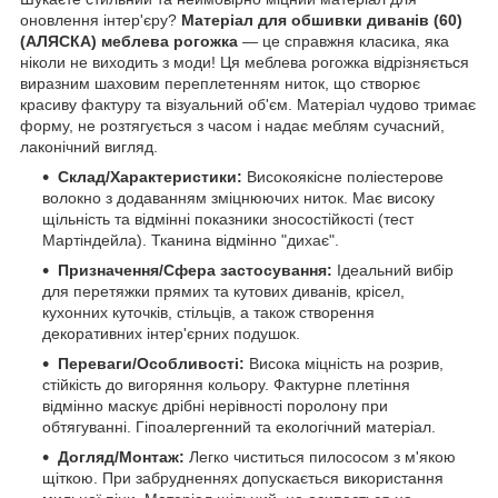
оновлення інтер'єру?
Матеріал для обшивки диванів (60)
(АЛЯСКА) меблева рогожка
— це справжня класика, яка
ніколи не виходить з моди! Ця меблева рогожка відрізняється
виразним шаховим переплетенням ниток, що створює
красиву фактуру та візуальний об'єм. Матеріал чудово тримає
форму, не розтягується з часом і надає меблям сучасний,
лаконічний вигляд.
Склад/Характеристики:
Високоякісне поліестерове
волокно з додаванням зміцнюючих ниток. Має високу
щільність та відмінні показники зносостійкості (тест
Мартіндейла). Тканина відмінно "дихає".
Призначення/Сфера застосування:
Ідеальний вибір
для перетяжки прямих та кутових диванів, крісел,
кухонних куточків, стільців, а також створення
декоративних інтер'єрних подушок.
Переваги/Особливості:
Висока міцність на розрив,
стійкість до вигоряння кольору. Фактурне плетіння
відмінно маскує дрібні нерівності поролону при
обтягуванні. Гіпоалергенний та екологічний матеріал.
Догляд/Монтаж:
Легко чиститься пилососом з м'якою
щіткою. При забрудненнях допускається використання