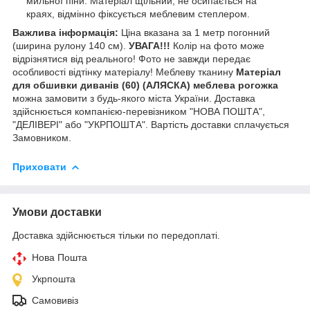
мильної піни. Матеріал щільний, не осипається на
краях, відмінно фіксується меблевим степлером.
Важлива інформація:
Ціна вказана за 1 метр погонний
(ширина рулону 140 см).
УВАГА!!!
Колір на фото може
відрізнятися від реального! Фото не завжди передає
особливості відтінку матеріалу! Меблеву тканину
Матеріал
для обшивки диванів (60) (АЛЯСКА) меблева рогожка
можна замовити з будь-якого міста України. Доставка
здійснюється компанією-перевізником "НОВА ПОШТА",
"ДЕЛІВЕРІ" або "УКРПОШТА". Вартість доставки сплачується
Замовником.
Приховати
Умови доставки
Доставка здійснюється тільки по передоплаті.
Нова Пошта
Укрпошта
Самовивіз