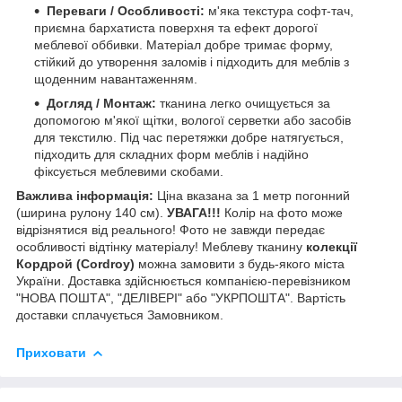
Переваги / Особливості:
м'яка текстура софт-тач,
приємна бархатиста поверхня та ефект дорогої
меблевої оббивки. Матеріал добре тримає форму,
стійкий до утворення заломів і підходить для меблів з
щоденним навантаженням.
Догляд / Монтаж:
тканина легко очищується за
допомогою м'якої щітки, вологої серветки або засобів
для текстилю. Під час перетяжки добре натягується,
підходить для складних форм меблів і надійно
фіксується меблевими скобами.
Важлива інформація:
Ціна вказана за 1 метр погонний
(ширина рулону 140 см).
УВАГА!!!
Колір на фото може
відрізнятися від реального! Фото не завжди передає
особливості відтінку матеріалу! Меблеву тканину
колекції
Кордрой (Cordroy)
можна замовити з будь-якого міста
України. Доставка здійснюється компанією-перевізником
"НОВА ПОШТА", "ДЕЛІВЕРІ" або "УКРПОШТА". Вартість
доставки сплачується Замовником.
Приховати