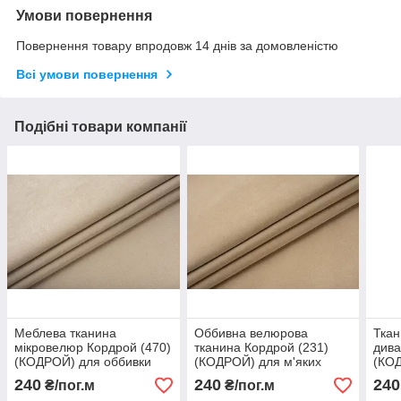
Умови повернення
Повернення товару впродовж 14 днів за домовленістю
Всі умови повернення
Подібні товари компанії
Меблева тканина
Оббивна велюрова
Ткан
мікровелюр Кордрой (470)
тканина Кордрой (231)
дива
(КОДРОЙ) для оббивки
(КОДРОЙ) для м'яких
(КО
диванів
меблів
мік
240
240
240
₴/пог.м
₴/пог.м