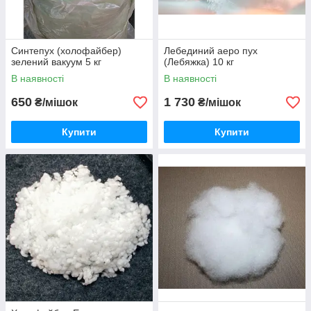
Синтепух (холофайбер)
Лебединий аеро пух
зелений вакуум 5 кг
(Лебяжка) 10 кг
В наявності
В наявності
650
1 730
₴/мішок
₴/мішок
Купити
Купити