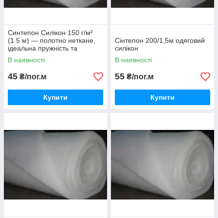
Синтепон Силікон 150 г/м²
(1.5 м) — полотно неткане,
Сінтепон 200/1,5м одяговий
ідеальна пружність та
силiкон
ніжність для делікатних
В наявності
В наявності
весняних речей.
45
55
₴/пог.м
₴/пог.м
Купити
Купити