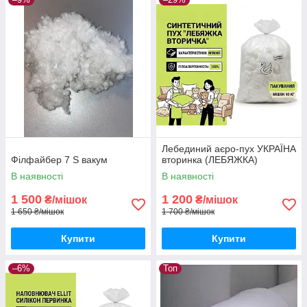
Лебединий аєро-пух УКРАЇНА
Філфайбер 7 S вакум
вторинка (ЛЕБЯЖКА)
В наявності
В наявності
1 500
1 200
₴/мішок
₴/мішок
1 650 ₴/мішок
1 700 ₴/мішок
Купити
Купити
–6%
Топ