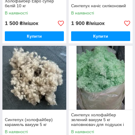
Холофайбер Евро супер
белій 10 кг
Синтепух начіс силіконовий
В наявності
В наявності
1 500
1 900
₴/мішок
₴/мішок
Купити
Купити
Синтепух холофайбер
Синтепух (холофайбер)
зелений вакуум 5 кг
карамель вакуум 5 кг
наповнювач для подушок і
іграшок
В наявності
В наявності