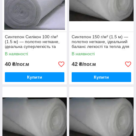
Синтепон Силікон 100 г/м²
Синтепон 150 г/м² (1.5 м) —
(1.5 м) — полотно неткане,
полотно неткане, ідеальний
ідеальна суперлегкість та
баланс легкості та тепла для
пластичність для витонченого
весняно-осіннього одягу.
В наявності
В наявності
десезонного одягу.
40
42
₴/пог.м
₴/пог.м
Купити
Купити