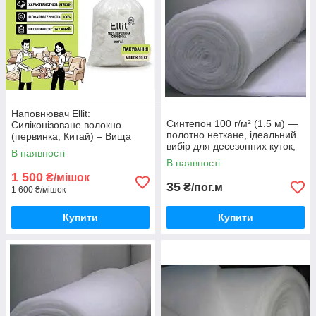
Наповнювач Ellit:
Синтепон 100 г/м² (1.5 м) —
Силіконізоване волокно
полотно неткане, ідеальний
(первинка, Китай) – Вища
вибір для десезонних куток,
якість
В наявності
вітровок та легких жилетів.
В наявності
1 500
₴/мішок
35
₴/пог.м
1 600 ₴/мішок
Купити
Купити