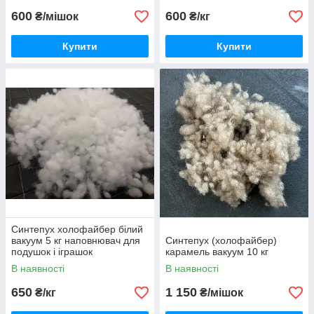
600
600
₴/мішок
₴/кг
Купити
Купити
Синтепух холофайбер білий
вакуум 5 кг наповнювач для
Синтепух (холофайбер)
подушок і іграшок
карамель вакуум 10 кг
В наявності
В наявності
650
1 150
₴/кг
₴/мішок