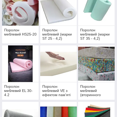
Поролон
Поролон
Поролон
меблевий HS25-20
меблевий (марки
меблевий (марки
ST 25 - 4,2)
ST 35 - 4,2)
Поролон
Поролон
Поролон
меблевий EL 30-
меблевий VE з
меблевий
4.2
ефектом пам'яті
(вторинного
(Мемори)
спінювання (ВВ))