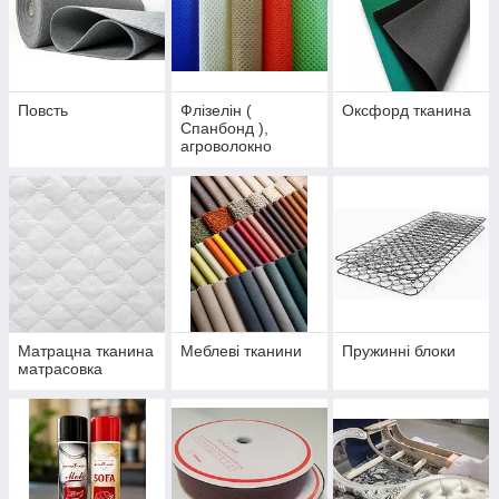
Повсть
Флізелін (
Оксфорд тканина
Спанбонд ),
агроволокно
Матрацна тканина
Меблеві тканини
Пружинні блоки
матрасовка